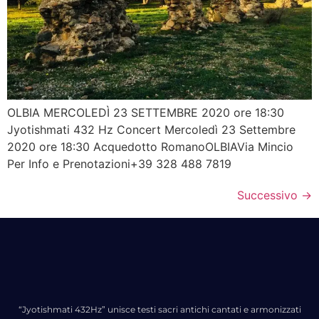
OLBIA MERCOLEDÌ 23 SETTEMBRE 2020 ore 18:30
Jyotishmati 432 Hz Concert Mercoledì 23 Settembre
2020 ore 18:30 Acquedotto RomanoOLBIAVia Mincio
Per Info e Prenotazioni+39 328 488 7819
Successivo
→
“Jyotishmati 432Hz” unisce testi sacri antichi cantati e armonizzati