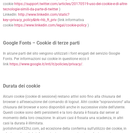
cookie
https://support.twitter.com/articles/20170519-uso-dei-cookie-e-di-altre-
tecnologie-simili-da-parte-di-twitter
)
LinkedIn:
http://www.linkedin.com/static?
key=privacy_policy&trk=hb_ft_priv
(link informativa
cookie
https://www.linkedin.com/legal/cookie-policy
)
Google Fonts – Cookie di terze parti
In alcune parti del sito vengono utilizzati i font erogati del servizio Google
Fonts. Per informazioni sui cookie in questione ecco il
link
https://www.google.it/intl/it/policies/privacy/
.
Durata dei cookie
Alcuni cookie (cookie di sessione) restano attivi solo fino alla chiusura del
browser o all’esecuzione del comando di logout. Altri cookie “sopravvivono” alla
chiusura del browser e sono disponibili anche in successive visite dell’utente.
Questi cookie sono detti persistenti e la loro durata è fissata dal server al
momento della loro creazione. In alcuni casi è fissata una scadenza, in altri
casi la durata è illimitata.
jyotishmati432hz.com, ad eccezione della conferma sull’utilizzo dei cookie, in