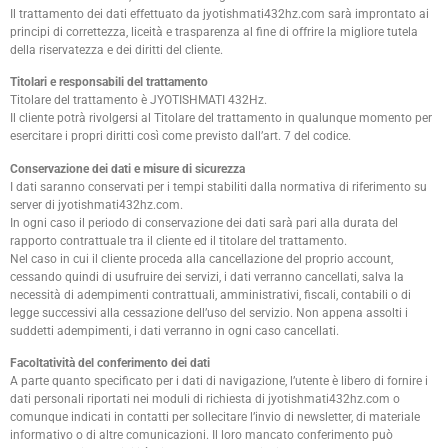
Il trattamento dei dati effettuato da jyotishmati432hz.com sarà improntato ai
principi di correttezza, liceità e trasparenza al fine di offrire la migliore tutela
della riservatezza e dei diritti del cliente.
Titolari e responsabili del trattamento
Titolare del trattamento è JYOTISHMATI 432Hz.
Il cliente potrà rivolgersi al Titolare del trattamento in qualunque momento per
esercitare i propri diritti così come previsto dall’art. 7 del codice.
Conservazione dei dati e misure di sicurezza
I dati saranno conservati per i tempi stabiliti dalla normativa di riferimento su
server di jyotishmati432hz.com.
In ogni caso il periodo di conservazione dei dati sarà pari alla durata del
rapporto contrattuale tra il cliente ed il titolare del trattamento.
Nel caso in cui il cliente proceda alla cancellazione del proprio account,
cessando quindi di usufruire dei servizi, i dati verranno cancellati, salva la
necessità di adempimenti contrattuali, amministrativi, fiscali, contabili o di
legge successivi alla cessazione dell’uso del servizio. Non appena assolti i
suddetti adempimenti, i dati verranno in ogni caso cancellati.
Facoltatività del conferimento dei dati
A parte quanto specificato per i dati di navigazione, l’utente è libero di fornire i
dati personali riportati nei moduli di richiesta di jyotishmati432hz.com o
comunque indicati in contatti per sollecitare l’invio di newsletter, di materiale
informativo o di altre comunicazioni. Il loro mancato conferimento può