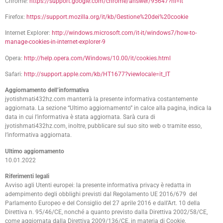
Chrome:
https://support.google.com/chrome/answer/95647?hl=it
Firefox:
https://support.mozilla.org/it/kb/Gestione%20dei%20cookie
Internet Explorer:
http://windows.microsoft.com/it-it/windows7/how-to-
manage-cookies-in-internet-explorer-9
Opera:
http://help.opera.com/Windows/10.00/it/cookies.html
Safari:
http://support.apple.com/kb/HT1677?viewlocale=it_IT
Aggiornamento dell’informativa
jyotishmati432hz.com manterrà la presente informativa costantemente
aggiornata. La sezione “Ultimo aggiornamento” in calce alla pagina, indica la
data in cui l’informativa è stata aggiornata. Sarà cura di
jyotishmati432hz.com, inoltre, pubblicare sul suo sito web o tramite esso,
l’informativa aggiornata.
Ultimo aggiornamento
10.01.2022
Riferimenti legali
Avviso agli Utenti europei: la presente informativa privacy è redatta in
adempimento degli obblighi previsti dal Regolamento UE 2016/679 del
Parlamento Europeo e del Consiglio del 27 aprile 2016 e dall’Art. 10 della
Direttiva n. 95/46/CE, nonché a quanto previsto dalla Direttiva 2002/58/CE,
come aggiornata dalla Direttiva 2009/136/CE, in materia di Cookie.