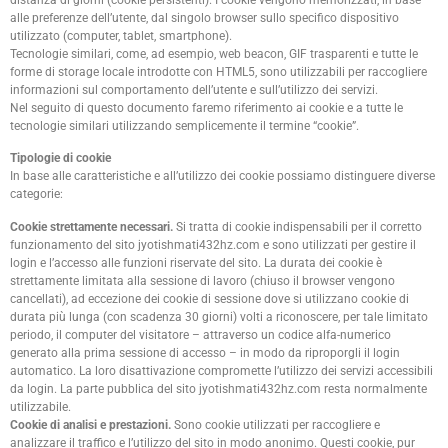
distanza di giorni (cookie persistenti). I cookie vengono memorizzati, in base
alle preferenze dell’utente, dal singolo browser sullo specifico dispositivo
utilizzato (computer, tablet, smartphone).
Tecnologie similari, come, ad esempio, web beacon, GIF trasparenti e tutte le
forme di storage locale introdotte con HTML5, sono utilizzabili per raccogliere
informazioni sul comportamento dell’utente e sull’utilizzo dei servizi.
Nel seguito di questo documento faremo riferimento ai cookie e a tutte le
tecnologie similari utilizzando semplicemente il termine “cookie”.
Tipologie di cookie
In base alle caratteristiche e all’utilizzo dei cookie possiamo distinguere diverse
categorie:
Cookie strettamente necessari.
Si tratta di cookie indispensabili per il corretto
funzionamento del sito jyotishmati432hz.com e sono utilizzati per gestire il
login e l’accesso alle funzioni riservate del sito. La durata dei cookie è
strettamente limitata alla sessione di lavoro (chiuso il browser vengono
cancellati), ad eccezione dei cookie di sessione dove si utilizzano cookie di
durata più lunga (con scadenza 30 giorni) volti a riconoscere, per tale limitato
periodo, il computer del visitatore – attraverso un codice alfa-numerico
generato alla prima sessione di accesso – in modo da riproporgli il login
automatico. La loro disattivazione compromette l’utilizzo dei servizi accessibili
da login. La parte pubblica del sito jyotishmati432hz.com resta normalmente
utilizzabile.
Cookie di analisi e prestazioni.
Sono cookie utilizzati per raccogliere e
analizzare il traffico e l’utilizzo del sito in modo anonimo. Questi cookie, pur