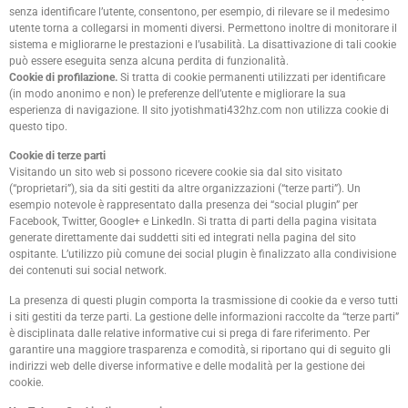
senza identificare l’utente, consentono, per esempio, di rilevare se il medesimo
utente torna a collegarsi in momenti diversi. Permettono inoltre di monitorare il
sistema e migliorarne le prestazioni e l’usabilità. La disattivazione di tali cookie
può essere eseguita senza alcuna perdita di funzionalità.
Cookie di profilazione.
Si tratta di cookie permanenti utilizzati per identificare
(in modo anonimo e non) le preferenze dell’utente e migliorare la sua
esperienza di navigazione. Il sito jyotishmati432hz.com non utilizza cookie di
questo tipo.
Cookie di terze parti
Visitando un sito web si possono ricevere cookie sia dal sito visitato
(“proprietari”), sia da siti gestiti da altre organizzazioni (“terze parti”). Un
esempio notevole è rappresentato dalla presenza dei “social plugin” per
Facebook, Twitter, Google+ e LinkedIn. Si tratta di parti della pagina visitata
generate direttamente dai suddetti siti ed integrati nella pagina del sito
ospitante. L’utilizzo più comune dei social plugin è finalizzato alla condivisione
dei contenuti sui social network.
La presenza di questi plugin comporta la trasmissione di cookie da e verso tutti
i siti gestiti da terze parti. La gestione delle informazioni raccolte da “terze parti”
è disciplinata dalle relative informative cui si prega di fare riferimento. Per
garantire una maggiore trasparenza e comodità, si riportano qui di seguito gli
indirizzi web delle diverse informative e delle modalità per la gestione dei
cookie.