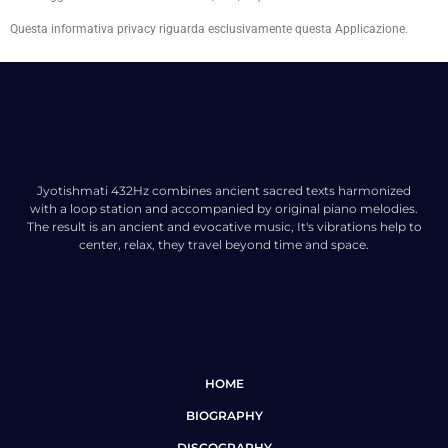
Questa informativa privacy riguarda esclusivamente questa Applicazione.
Jyotishmati 432Hz combines ancient sacred texts harmonized
with a loop station and accompanied by original piano melodies.
The result is an ancient and evocative music, It's vibrations help to
center, relax, they travel beyond time and space.
HOME
BIOGRAPHY
DISCOGRAPHY