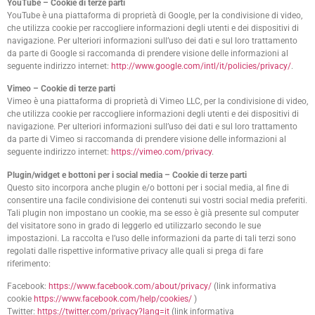
YouTube – Cookie di terze parti
YouTube è una piattaforma di proprietà di Google, per la condivisione di video,
che utilizza cookie per raccogliere informazioni degli utenti e dei dispositivi di
navigazione. Per ulteriori informazioni sull’uso dei dati e sul loro trattamento
da parte di Google si raccomanda di prendere visione delle informazioni al
seguente indirizzo internet:
http://www.google.com/intl/it/policies/privacy/
.
Vimeo – Cookie di terze parti
Vimeo è una piattaforma di proprietà di Vimeo LLC, per la condivisione di video,
che utilizza cookie per raccogliere informazioni degli utenti e dei dispositivi di
navigazione. Per ulteriori informazioni sull’uso dei dati e sul loro trattamento
da parte di Vimeo si raccomanda di prendere visione delle informazioni al
seguente indirizzo internet:
https://vimeo.com/privacy
.
Plugin/widget e bottoni per i social media – Cookie di terze parti
Questo sito incorpora anche plugin e/o bottoni per i social media, al fine di
consentire una facile condivisione dei contenuti sui vostri social media preferiti.
Tali plugin non impostano un cookie, ma se esso è già presente sul computer
del visitatore sono in grado di leggerlo ed utilizzarlo secondo le sue
impostazioni. La raccolta e l’uso delle informazioni da parte di tali terzi sono
regolati dalle rispettive informative privacy alle quali si prega di fare
riferimento:
Facebook:
https://www.facebook.com/about/privacy/
(link informativa
cookie
https://www.facebook.com/help/cookies/
)
Twitter:
https://twitter.com/privacy?lang=it
(link informativa